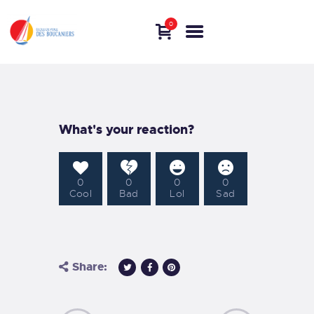
0
A PROPOS
ÉCOLE DE VOILE
What's your reaction?
VIDÉOS
NOUS JOINDRE
LIENS
0
0
0
0
Cool
Bad
Lol
Sad
Share: