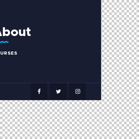
About
URSES